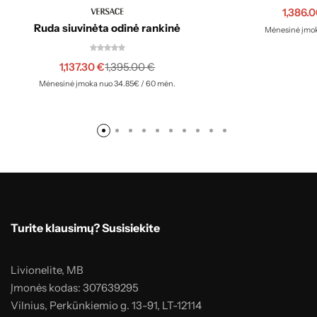
1,386.
Ruda siuvinėta odinė rankinė
Mėnesinė įmok
1,137.30
€
1,395.00
€
Mėnesinė įmoka nuo 34.85€ / 60 mėn.
Turite klausimų? Susisiekite
Livionelite, MB
Įmonės kodas: 307639295
Vilnius, Perkūnkiemio g. 13-91, LT-12114