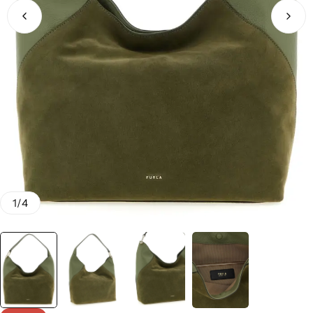
1
/
4