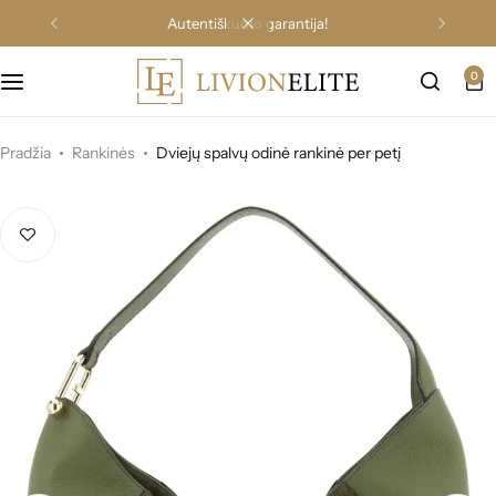
autentiškumo garantija!
0
Pradžia
Rankinės
Dviejų spalvų odinė rankinė per petį