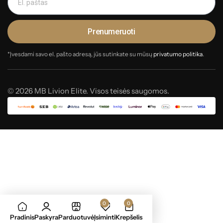
Prenumeruoti
*Įvesdami savo el. pašto adresą, jūs sutinkate su mūsų
privatumo politika
.
© 2026 MB Livion Elite. Visos teisės saugomos.
0
0
Pradinis
Paskyra
Parduotuvė
Įsiminti
Krepšelis