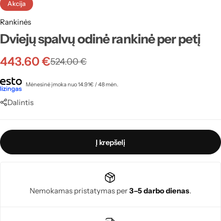
Akcija
Rankinės
Dviejų spalvų odinė rankinė per petį
443.60
€
524.00
€
Mėnesinė įmoka nuo 14.91€ / 48 mėn.
Dalintis
Į krepšelį
Nemokamas pristatymas per
3–5 darbo dienas
.