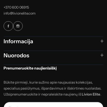
+370 600 06915
info@livionelite.com
Informacija
Nuorodos
Prenumeruokite naujienlaiškį
Būkite pirmieji, kurie sužino apie naujausias kolekcijas,
specialius pasiūlymus, išpardavimus ir išskirtines nuolaidas.
Užsiprenumeruokite ir nepraleiskite naujienų iš
Livion Elite
.