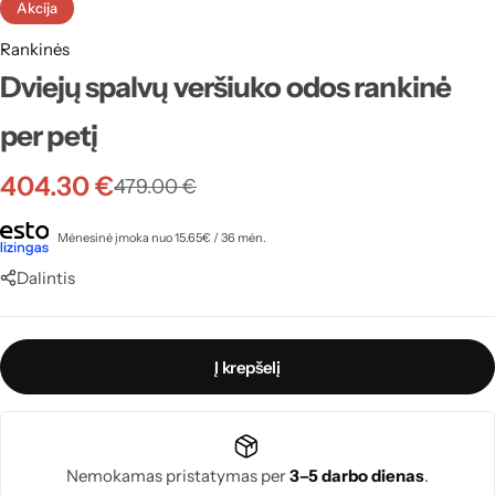
Akcija
Rankinės
Dviejų spalvų veršiuko odos rankinė
per petį
404.30
€
479.00
€
Mėnesinė įmoka nuo 15.65€ / 36 mėn.
Dalintis
Į krepšelį
Nemokamas pristatymas per
3–5 darbo dienas
.