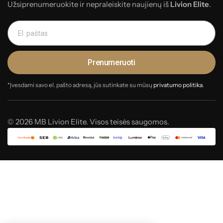
Užsiprenumeruokite ir nepraleiskite naujienų iš
Livion Elite
.
Prenumeruoti
*Įvesdami savo el. pašto adresą, jūs sutinkate su mūsų
privatumo politika
.
© 2026 MB Livion Elite. Visos teisės saugomos.