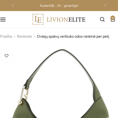
autentiškumo garantija!
0
Pradžia
Rankinės
Dviejų spalvų veršiuko odos rankinė per petį