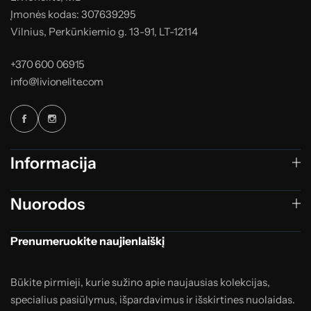
Įmonės kodas: 307639295
Vilnius, Perkūnkiemio g. 13-91, LT-12114
+370 600 06915
info@livionelite.com
Informacija
Nuorodos
Prenumeruokite naujienlaiškį
Būkite pirmieji, kurie sužino apie naujausias kolekcijas,
specialius pasiūlymus, išpardavimus ir išskirtines nuolaidas.