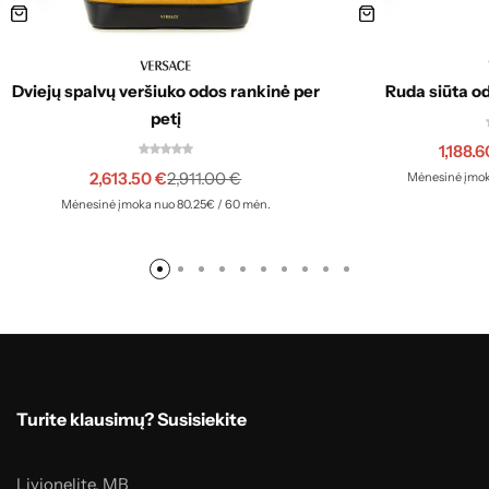
Ruda siūta od
Dviejų spalvų veršiuko odos rankinė per
petį
1,188.
2,613.50
€
2,911.00
€
Mėnesinė įmok
Mėnesinė įmoka nuo 80.25€ / 60 mėn.
Turite klausimų? Susisiekite
Livionelite, MB