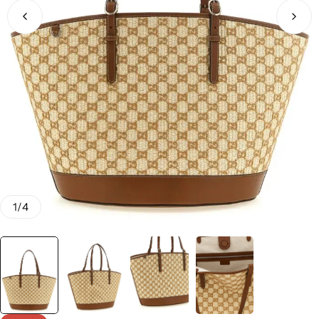
1
/
4