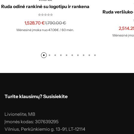
Ruda odinė rankinė su logotipu ir rankena
Ruda veršiuko 
1,528.70
€
1,790.00
€
2,514.
Mėnesinė įmoka nuo 47.06€ / 60 mėn.
Mėnesinė įmok
Turite klausimų? Susisiekite
Livionelite, MB
Įmonės kodas: 307639295
Vilnius, Perkūnkiemio g. 13-91, LT-12114