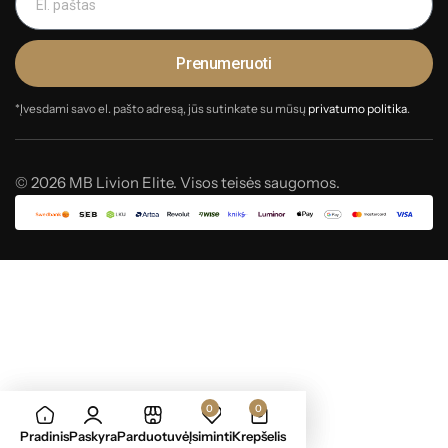
Prenumeruoti
*Įvesdami savo el. pašto adresą, jūs sutinkate su mūsų
privatumo politika
.
© 2026 MB Livion Elite. Visos teisės saugomos.
0
0
Pradinis
Paskyra
Parduotuvė
Įsiminti
Krepšelis