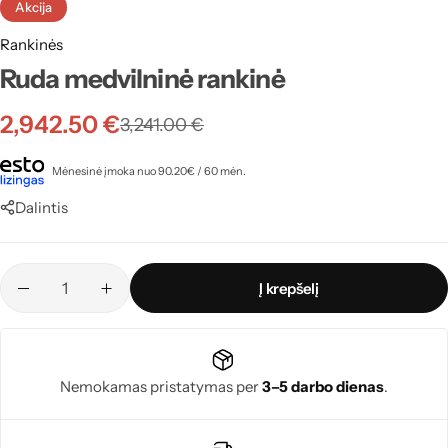
Akcija
Rankinės
Ruda medvilninė rankinė
2,942.50
€
3,241.00
€
Mėnesinė įmoka nuo 90.20€ / 60 mėn.
Dalintis
Į krepšelį
Nemokamas pristatymas per
3–5 darbo dienas
.