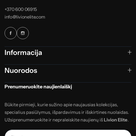
+370 600 06915
info@livionelite.com
Informacija
Nuorodos
Prenumeruokite naujienlaiškį
Būkite pirmieji, kurie sužino apie naujausias kolekcijas,
specialius pasiūlymus, išpardavimus ir išskirtines nuolaidas.
Užsiprenumeruokite ir nepraleiskite naujienų iš
Livion Elite
.