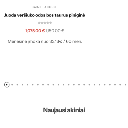
SAINT LAURENT
Juoda veršiuko odos bos taurus piniginė
1,075.00
€
1,150.00
€
Mėnesinė įmoka nuo 33.13€ / 60 mėn.
Naujausi akiniai