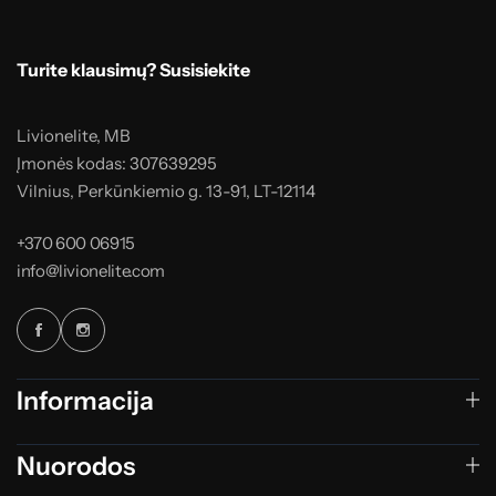
Turite klausimų? Susisiekite
Livionelite, MB
Įmonės kodas: 307639295
Vilnius, Perkūnkiemio g. 13-91, LT-12114
+370 600 06915
info@livionelite.com
Informacija
Nuorodos