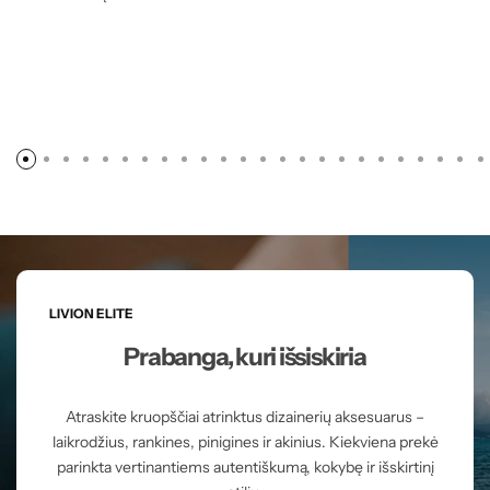
LIVION ELITE
Prabanga, kuri išsiskiria
Atraskite kruopščiai atrinktus dizainerių aksesuarus –
laikrodžius, rankines, pinigines ir akinius. Kiekviena prekė
parinkta vertinantiems autentiškumą, kokybę ir išskirtinį