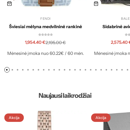
FENDI
BALE
Šviesiai mėlyna medvilninė rankinė
Sidabrinė av
1,954.40
€
2,575.40
2,195.00
€
Mėnesinė įmoka nuo 60.22€ / 60 mėn.
Mėnesinė įmoka n
Naujausi laikrodžiai
Akcija
Akcija