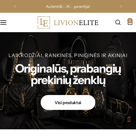
prekių grąžinimas per 14 darbo dienų!
0
LAIKRODŽIAI, RANKINĖS, PINIGINĖS IR AKINIAI
Originalūs, prabangių
prekinių ženklų
Visi produktai