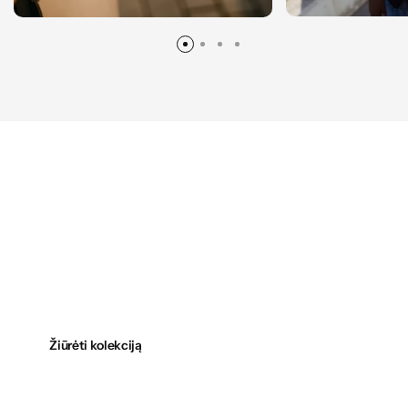
ATRASK SAVO LAIKĄ
Išskirtiniai laikrodžiai
kiekvienam stiliui
Žiūrėti kolekciją