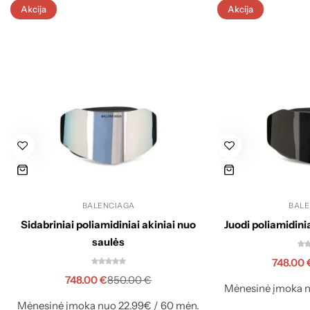
Akcija
Akcija
BALENCIAGA
BALE
Sidabriniai poliamidiniai akiniai nuo
Juodi poliamidini
saulės
748.00
748.00
€
850.00
€
Mėnesinė įmoka n
Mėnesinė įmoka nuo 22.99€ / 60 mėn.