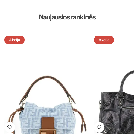
Naujausios rankinės
Akcija
Akcija