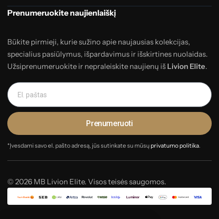
Prenumeruokite naujienlaiškį
Būkite pirmieji, kurie sužino apie naujausias kolekcijas,
specialius pasiūlymus, išpardavimus ir išskirtines nuolaidas.
Užsiprenumeruokite ir nepraleiskite naujienų iš
Livion Elite
.
Prenumeruoti
*Įvesdami savo el. pašto adresą, jūs sutinkate su mūsų
privatumo politika
.
© 2026 MB Livion Elite. Visos teisės saugomos.