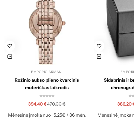
EMPORIO ARMANI
EMPORI
Rožinio aukso plieno kvarcinis
Sidabrinis ir b
moteriškas laikrodis
chronograf
394.40
€
386.20
470.00
€
Mėnesinė įmoka nuo 15.25€ / 36 mėn.
Mėnesinė įmoka n