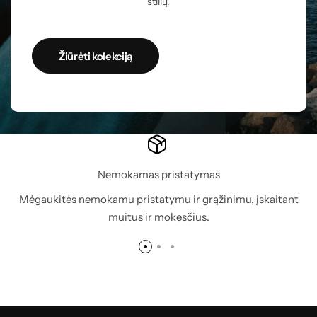
stilių.
Žiūrėti kolekciją
Nemokamas pristatymas
Mėgaukitės nemokamu pristatymu ir grąžinimu, įskaitant
muitus ir mokesčius.