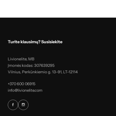
Turite klausimų? Susisiekite
Livionelite, MB
Įmonės kodas: 307639295
Vilnius, Perkūnkiemio g. 13-91, LT-12114
+370 600 06915
info@livionelite.com