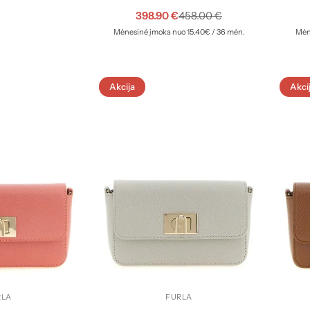
398.90
€
458.00
€
Mėnesinė įmoka nuo 15.40€ / 36 mėn.
Mėne
Akcija
Akci
RLA
FURLA