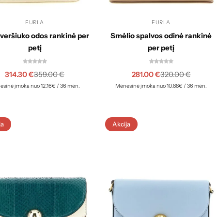
FURLA
FURLA
 veršiuko odos rankinė per
Smėlio spalvos odinė rankinė
petį
per petį
314.30
€
281.00
€
359.00
€
320.00
€
sinė įmoka nuo 12.16€ / 36 mėn.
Mėnesinė įmoka nuo 10.88€ / 36 mėn.
ja
Akcija