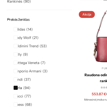
Rankinės
90
Akcija
Prekės ženklas
Adidas
14
Andy Wolf
21
Baldinini Trend
53
Bally
9
Bottega Veneta
7
FU
Emporio Armani
3
Raudona odi
Fendi
37
ran
Furla
94
553.87
€
Gucci
77
Mėnesinė įmoka nu
Guess
68