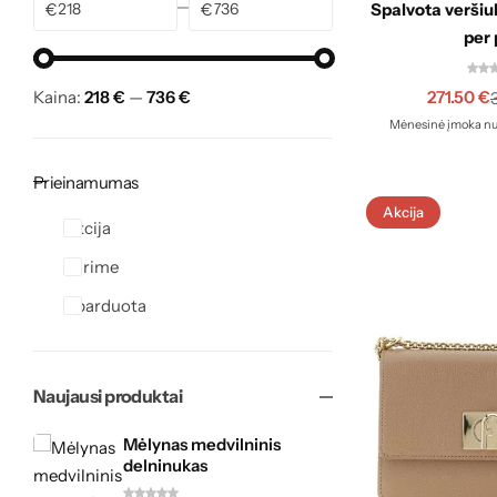
€
€
Spalvota veršiu
per 
Kaina:
218 €
—
736 €
271.50
€
Mėnesinė įmoka nu
Prieinamumas
Akcija
Akcija
Turime
Išparduota
Naujausi produktai
Mėlynas medvilninis
delninukas