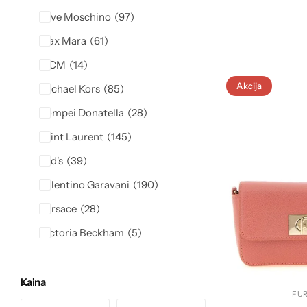
Love Moschino
97
Max Mara
61
MCM
14
Akcija
Michael Kors
85
Pompei Donatella
28
Saint Laurent
145
Tod's
39
Valentino Garavani
190
Versace
28
Victoria Beckham
5
Kaina
FU