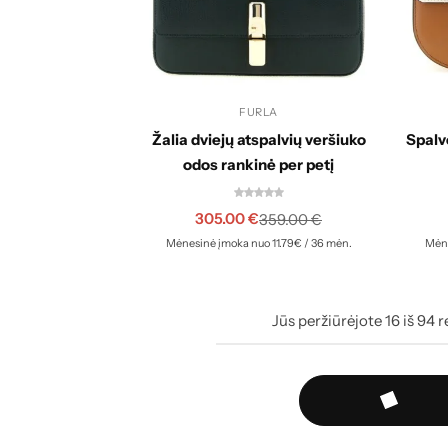
FURLA
Žalia dviejų atspalvių veršiuko
Spalv
odos rankinė per petį
305.00
€
359.00
€
Mėnesinė įmoka nuo 11.79€ / 36 mėn.
Mėne
Jūs peržiūrėjote
16
iš
94
r