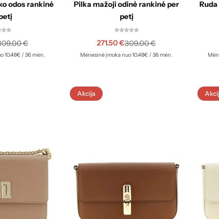
ko odos rankinė
Pilka mažoji odinė rankinė per
Ruda 
petį
petį
271.50
€
309.00
€
309.00
€
o 10.48€ / 36 mėn.
Mėnesinė įmoka nuo 10.48€ / 36 mėn.
Mėne
Akcija
Akci