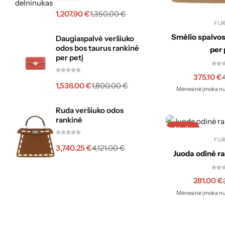
1,207.90
€
1,350.00
€
FU
Smėlio spalvos
Daugiaspalvė veršiuko
odos bos taurus rankinė
per 
per petį
375.10
€
1,536.00
€
1,800.00
€
Mėnesinė įmoka nu
Ruda veršiuko odos
rankinė
Akcija
FU
3,740.25
€
4,121.00
€
Juoda odinė ra
281.00
€
Mėnesinė įmoka nu