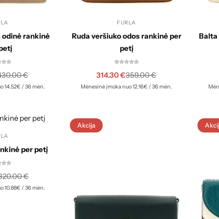
RLA
FURLA
 odinė rankinė
Ruda veršiuko odos rankinė per
Balta
petį
petį
314.30
€
430.00
€
359.00
€
o 14.52€ / 36 mėn.
Mėnesinė įmoka nuo 12.16€ / 36 mėn.
Mėne
Akcija
Akci
RLA
nkinė per petį
320.00
€
o 10.88€ / 36 mėn.