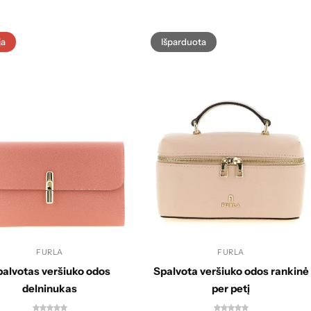
ja
Išparduota
FURLA
FURLA
alvotas veršiuko odos
Spalvota veršiuko odos rankinė
delninukas
per petį