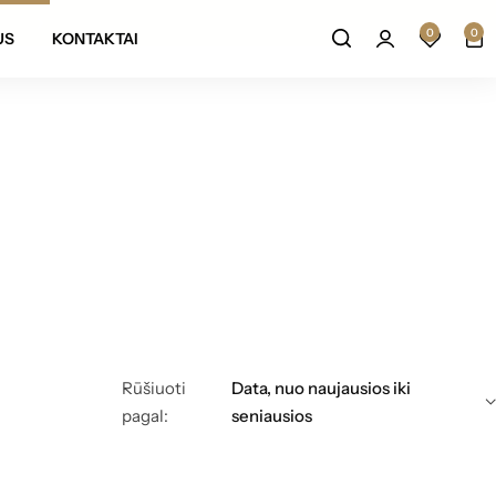
Prekių grąžinimas per 14 darbo dienų
0
0
US
KONTAKTAI
Rūšiuoti
Data, nuo naujausios iki
pagal:
seniausios