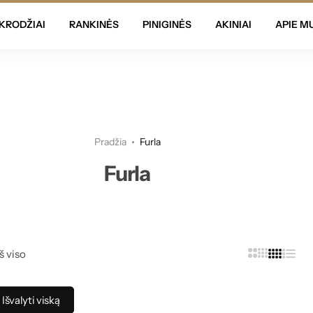
Autentiškumo garantija!
KRODŽIAI
RANKINĖS
PINIGINĖS
AKINIAI
APIE M
Pradžia
Furla
Furla
š viso
Išvalyti viską