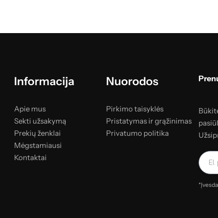
Prenu
Informacija
Nuorodos
Apie mus
Pirkimo taisyklės
Būkite
Sekti užsakymą
Pristatymas ir grąžinimas
pasiū
Prekių ženklai
Privatumo politika
Užsip
Mėgstamiausi
Kontaktai
*Įvesda