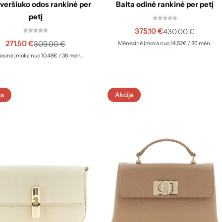
veršiuko odos rankinė per
Balta odinė rankinė per petį
petį
375.10
€
430.00
€
271.50
€
309.00
€
Mėnesinė įmoka nuo 14.52€ / 36 mėn.
sinė įmoka nuo 10.48€ / 36 mėn.
ja
Akcija