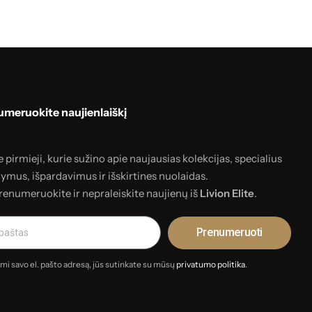
meruokite naujienlaiškį
 pirmieji, kurie sužino apie naujausias kolekcijas, specialius
lymus, išpardavimus ir išskirtines nuolaidas.
renumeruokite ir nepraleiskite naujienų iš
Livion Elite
.
Prenumeruoti
mi savo el. pašto adresą, jūs sutinkate su mūsų
privatumo politika
.