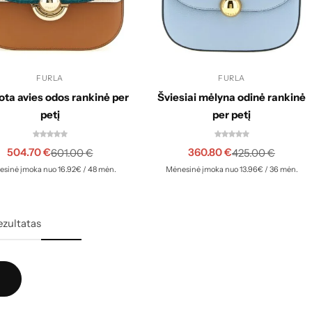
FURLA
FURLA
ota avies odos rankinė per
Šviesiai mėlyna odinė rankinė
petį
per petį
504.70
€
360.80
€
601.00
€
425.00
€
sinė įmoka nuo 16.92€ / 48 mėn.
Mėnesinė įmoka nuo 13.96€ / 36 mėn.
ezultatas