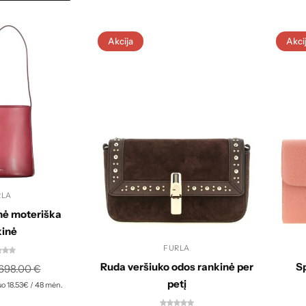
Akcija
Akci
RLA
nė moteriška
kinė
FURLA
Ruda veršiuko odos rankinė per
Sp
698.00
€
petį
o 18.53€ / 48 mėn.