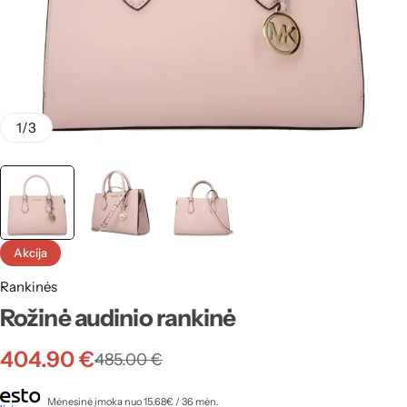
1
/
3
Akcija
Rankinės
Rožinė audinio rankinė
404.90
€
485.00
€
Mėnesinė įmoka nuo 15.68€ / 36 mėn.