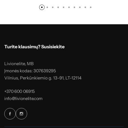
Turite klausimų? Susisiekite
Livionelite, MB
Įmonės kodas: 307639295
Vilnius, Perkūnkiemio g. 13-91, LT-12114
+370 600 06915
info@livionelite.com