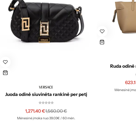
Ruda odinė 
623.
Mėnesinė įmok
Juoda odinė siuvinėta rankinė per petį
1,271.40
€
1,560.00
€
Mėnesinė įmoka nuo 39.03€ / 60 mėn.