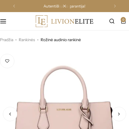
autentiškumo garantija!
0
Pradžia
Rankinės
Rožinė audinio rankinė