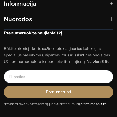
Informacija
Nuorodos
Prenumeruokite naujienlaiškį
Būkite pirmieji, kurie sužino apie naujausias kolekcijas,
specialius pasiūlymus, išpardavimus ir išskirtines nuolaidas.
Užsiprenumeruokite ir nepraleiskite naujienų iš
Livion Elite
.
Prenumeruoti
*Įvesdami savo el. pašto adresą, jūs sutinkate su mūsų
privatumo politika
.