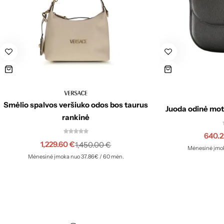
Smėlio spalvos veršiuko odos bos taurus
Juoda odinė mot
rankinė
640.
1,229.60
€
1,450.00
€
Mėnesinė įmok
Mėnesinė įmoka nuo 37.86€ / 60 mėn.