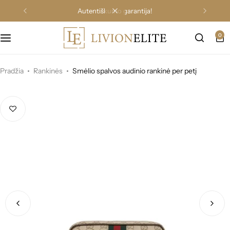
autentiškumo garantija!
0
Pradžia
Rankinės
Smėlio spalvos audinio rankinė per petį