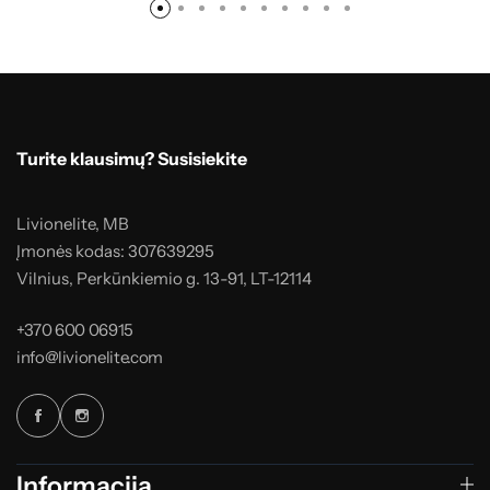
Turite klausimų? Susisiekite
Livionelite, MB
Įmonės kodas: 307639295
Vilnius, Perkūnkiemio g. 13-91, LT-12114
+370 600 06915
info@livionelite.com
Informacija