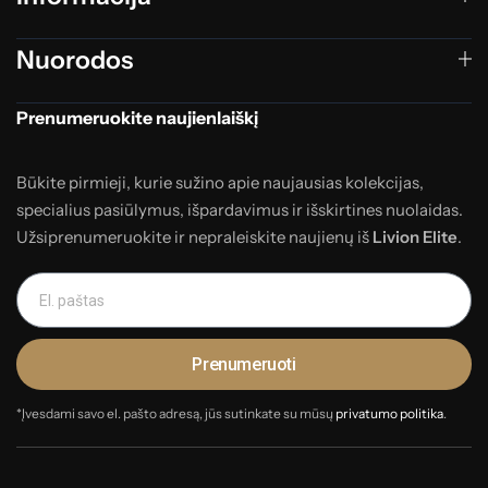
Nuorodos
Prenumeruokite naujienlaiškį
Būkite pirmieji, kurie sužino apie naujausias kolekcijas,
specialius pasiūlymus, išpardavimus ir išskirtines nuolaidas.
Užsiprenumeruokite ir nepraleiskite naujienų iš
Livion Elite
.
Prenumeruoti
*Įvesdami savo el. pašto adresą, jūs sutinkate su mūsų
privatumo politika
.