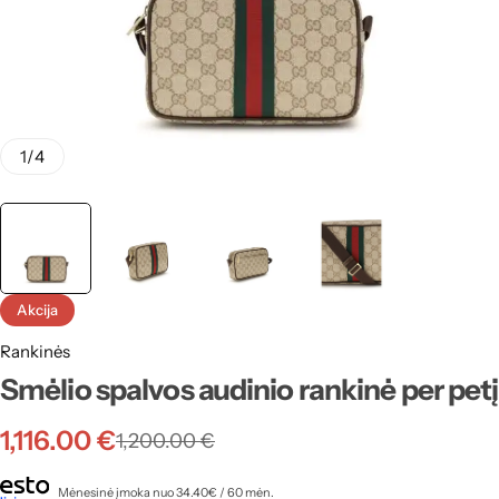
1
/
4
Akcija
Rankinės
Smėlio spalvos audinio rankinė per petį
1,116.00
€
1,200.00
€
Mėnesinė įmoka nuo 34.40€ / 60 mėn.