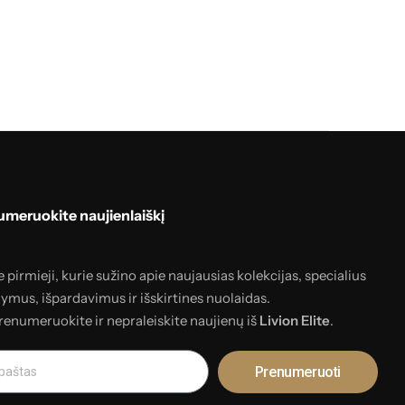
meruokite naujienlaiškį
 pirmieji, kurie sužino apie naujausias kolekcijas, specialius
lymus, išpardavimus ir išskirtines nuolaidas.
renumeruokite ir nepraleiskite naujienų iš
Livion Elite
.
Prenumeruoti