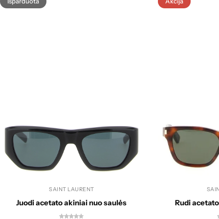
Išparduota
Akcija
SAINT LAURENT
SAI
Juodi acetato akiniai nuo saulės
Rudi acetato