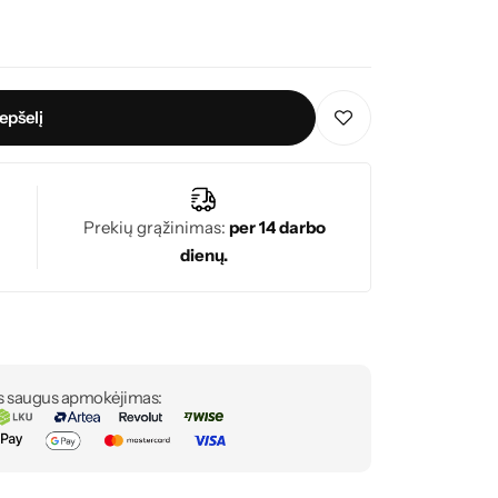
repšelį
Prekių grąžinimas:
per 14 darbo
dienų.
s saugus apmokėjimas: