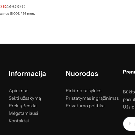
90
€
446.00
€
a nuo 15.00€ / 36 mėn.
Prenu
Informacija
Nuorodos
Apie mus
Pirkimo taisyklės
Būkite
Sekti užsakymą
Pristatymas ir grąžinimas
pasiū
Prekių ženklai
Privatumo politika
Užsip
Mėgstamiausi
Kontaktai