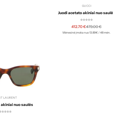
Akcija
GUCCI
Juodi acetato akiniai nuo saul
412.70
€
479.00
€
Mėnesinė įmoka nuo 13.89€ / 48 mėn.
NT LAURENT
 akiniai nuo saulės