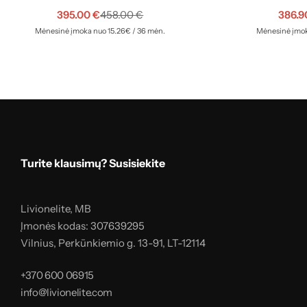
395.00
€
386.
458.00
€
Mėnesinė įmoka nuo 15.26€ / 36 mėn.
Mėnesinė įmok
Turite klausimų? Susisiekite
Livionelite, MB
Įmonės kodas: 307639295
Vilnius, Perkūnkiemio g. 13-91, LT-12114
+370 600 06915
info@livionelite.com