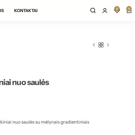
Prekių grąžinimas per 14 darbo dienų
0
0
US
KONTAKTAI
niai nuo saulės
kiniai nuo saulės su mėlynais gradientiniais