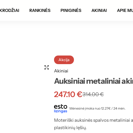
Autentiškumo garantija!
KRODŽIAI
RANKINĖS
PINIGINĖS
AKINIAI
APIE M
Akcija
Akiniai
Auksiniai metaliniai aki
247.10
€
314.00
€
Mėnesinė įmoka nuo 12.27€ / 24 mėn.
Moteriški auksinės spalvos metaliniai a
plastikinių lęšių.