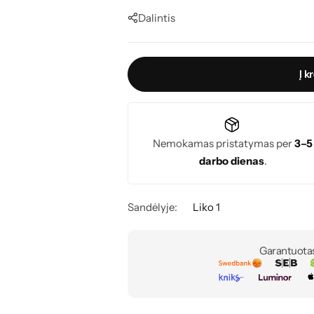
Dalintis
Į k
Nemokamas pristatymas per
3–5
darbo dienas
.
Sandėlyje:
Liko 1
Garantuota