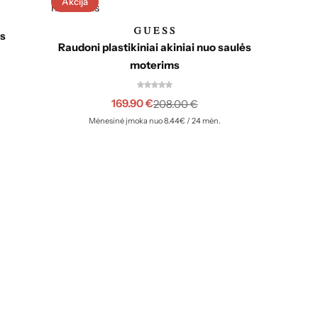
Akcija
Akcija
ės
Sidab
Raudoni plastikiniai akiniai nuo saulės
moterims
169.90
€
208.00
€
Mėnesinė įmoka nuo 8.44€ / 24 mėn.