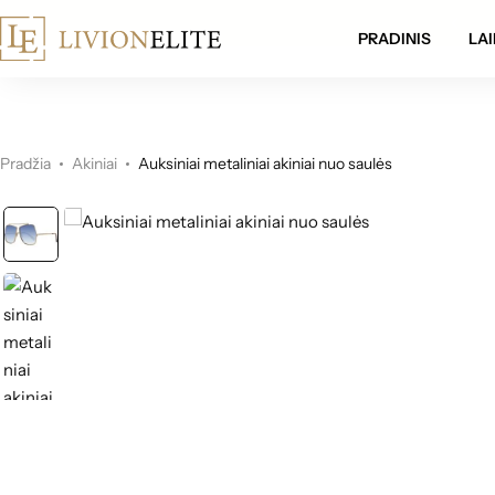
mokamas pristatymas visoje Lietuvoje!
PRADINIS
LAI
Pradžia
Akiniai
Auksiniai metaliniai akiniai nuo saulės