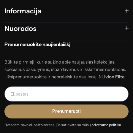
Informacija
Nuorodos
Prenumeruokite naujienlaiškį
Būkite pirmieji, kurie sužino apie naujausias kolekcijas,
specialius pasiūlymus, išpardavimus ir išskirtines nuolaidas.
Užsiprenumeruokite ir nepraleiskite naujienų iš
Livion Elite
.
Prenumeruoti
*Įvesdami savo el. pašto adresą, jūs sutinkate su mūsų
privatumo politika
.