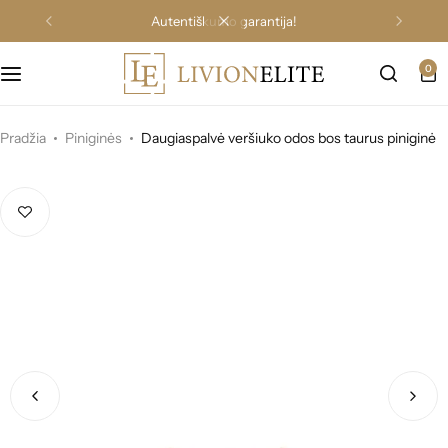
autentiškumo garantija!
0
Pradžia
Piniginės
Daugiaspalvė veršiuko odos bos taurus piniginė