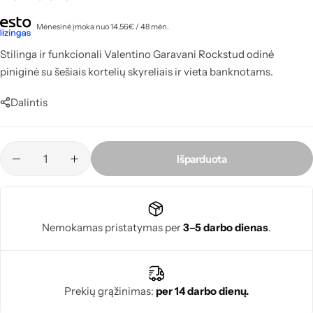
Mėnesinė įmoka nuo 14.56€ / 48 mėn.
Stilinga ir funkcionali Valentino Garavani Rockstud odinė
piniginė su šešiais kortelių skyreliais ir vieta banknotams.
Dalintis
Išparduota
Nemokamas pristatymas per
3–5 darbo dienas
.
Prekių grąžinimas:
per 14 darbo dienų.