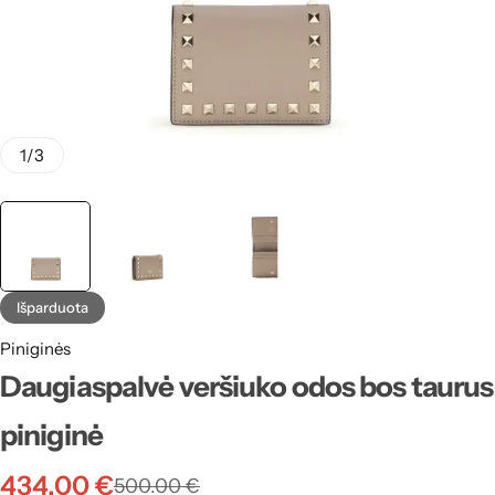
1
/
3
Išparduota
Piniginės
Daugiaspalvė veršiuko odos bos taurus
piniginė
434.00
€
500.00
€