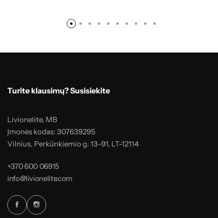
Turite klausimų? Susisiekite
Livionelite, MB
Įmonės kodas: 307639295
Vilnius, Perkūnkiemio g. 13-91, LT-12114
+370 600 06915
info@livionelite.com