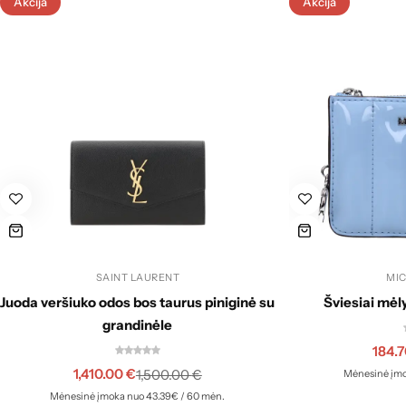
Akcija
Akcija
SAINT LAURENT
MI
Juoda veršiuko odos bos taurus piniginė su
Šviesiai mėl
grandinėle
184.
1,410.00
€
1,500.00
€
Mėnesinė įmo
Mėnesinė įmoka nuo 43.39€ / 60 mėn.