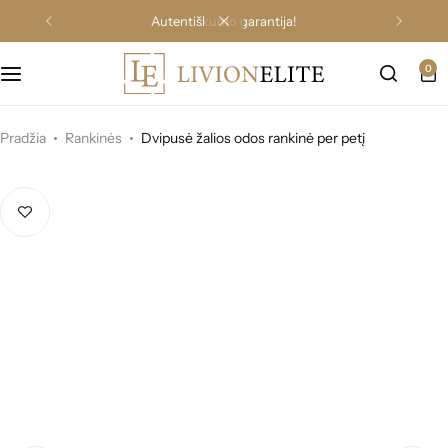
autentiškumo garantija!
0
Pradžia
Rankinės
Dvipusė žalios odos rankinė per petį