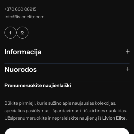
+370 600 06915
info@livionelite.com
Informacija
Nuorodos
Prenumeruokite naujienlaiškį
Būkite pirmieji, kurie sužino apie naujausias kolekcijas,
specialius pasiūlymus, išpardavimus ir išskirtines nuolaidas.
Užsiprenumeruokite ir nepraleiskite naujienų iš
Livion Elite
.