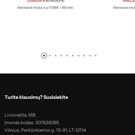
536.09
€
640.
675.00
€
Mėnesinė įmoka nuo 17.96€ / 48 mėn.
Mėnesinė įmok
Turite klausimų? Susisiekite
Livionelite, MB
Įmonės kodas: 307639295
Vilnius, Perkūnkiemio g. 13-91, LT-12114