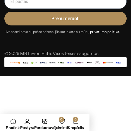
Prenumeruoti
*Įvesdami savo el. pašto adresą, jūs sutinkate su mūsų
privatumo politika
.
© 2026 MB Livion Elite. Visos teisės saugomos.
0
0
Pradinis
Paskyra
Parduotuvė
Įsiminti
Krepšelis