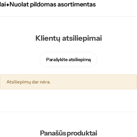
Nuolat pildomas asortimentas
Nuolat pildomas asortimentas
Nuolat pildomas asortimentas
Klientų atsiliepimai
Parašykite atsiliepimą
Atsiliepimų dar nėra.
Panašūs produktai