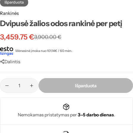
Išparduota
Rankinės
Dvipusė žalios odos rankinė per petį
3,459.75
€
3,900.00
€
Mėnesinė įmoka nuo 101.14€ / 60 mėn.
Dalintis
Išparduota
Nemokamas pristatymas per
3–5 darbo dienas
.