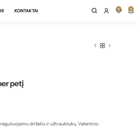
Prekių grąžinimas per 14 darbo dienų
0
0
US
KONTAKTAI
er petį
 reguliuojamu dirželiu ir užtrauktuku, Valentino