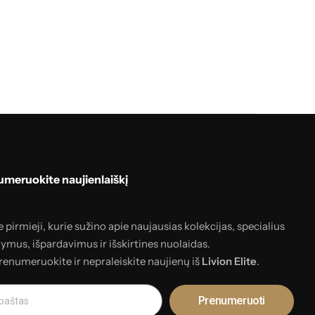
meruokite naujienlaiškį
 pirmieji, kurie sužino apie naujausias kolekcijas, specialius
lymus, išpardavimus ir išskirtines nuolaidas.
renumeruokite ir nepraleiskite naujienų iš
Livion Elite
.
Prenumeruoti