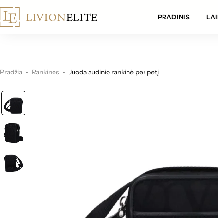
mokamas pristatymas visoje Lietuvoje!
PRADINIS
LAI
Pradžia
Rankinės
Juoda audinio rankinė per petį