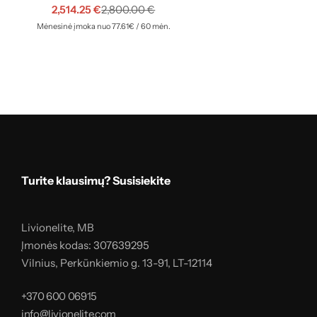
2,514.25
€
2,800.00
€
Mėnesinė įmoka nuo 77.61€ / 60 mėn.
Turite klausimų? Susisiekite
Livionelite, MB
Įmonės kodas: 307639295
Vilnius, Perkūnkiemio g. 13-91, LT-12114
+370 600 06915
info@livionelite.com