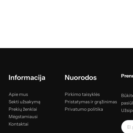
Prenu
Informacija
Nuorodos
Apie mus
Pirkimo taisyklės
Būkite
Sekti užsakymą
Pristatymas ir grąžinimas
pasiū
Prekių ženklai
Privatumo politika
Užsip
Mėgstamiausi
Kontaktai