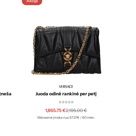
Akcija
Akcija
etneša
Juoda odinė rankinė per petį
R
1,865.75
€
2,195.00
€
Mėnesinė įmoka nuo 57.37€ / 60 mėn.