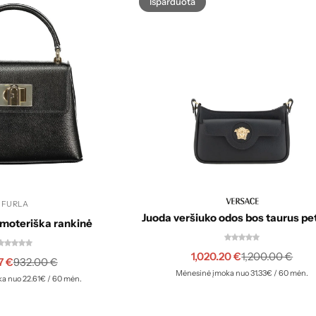
Išparduota
FURLA
Juoda veršiuko odos bos taurus p
 moteriška rankinė
1,020.20
€
1,200.00
€
7
€
932.00
€
Mėnesinė įmoka nuo 31.33€ / 60 mėn.
a nuo 22.61€ / 60 mėn.