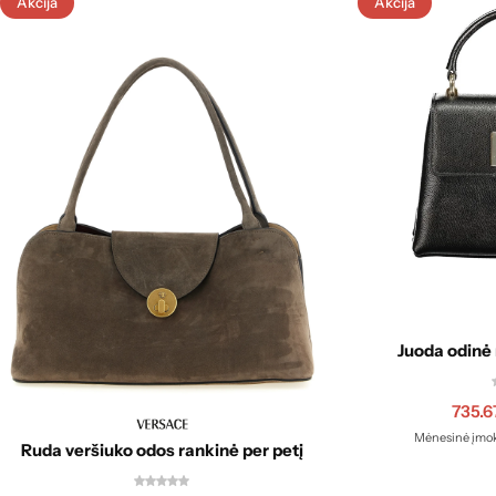
Akcija
Akcija
Juoda odinė
735.6
Mėnesinė įmok
Ruda veršiuko odos rankinė per petį