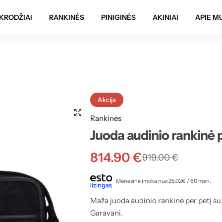
Autentiškumo garantija!
KRODŽIAI
RANKINĖS
PINIGINĖS
AKINIAI
APIE M
Akcija
Rankinės
Juoda audinio rankinė p
814.90
€
919.00
€
Mėnesinė įmoka nuo 25.02€ / 60 mėn.
Maža juoda audinio rankinė per petį su
Garavani.