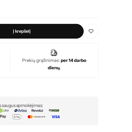
Į krepšelį
Prekių grąžinimas:
per 14 darbo
dienų.
s saugus apmokėjimas: