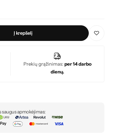
Į krepšelį
Prekių grąžinimas:
per 14 darbo
dienų.
s saugus apmokėjimas: