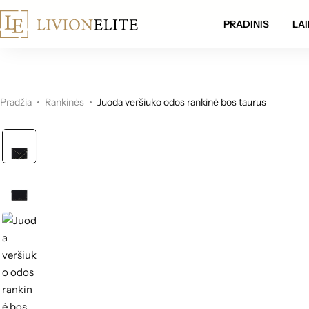
mokamas pristatymas visoje Lietuvoje!
PRADINIS
LAI
Pradžia
Rankinės
Juoda veršiuko odos rankinė bos taurus