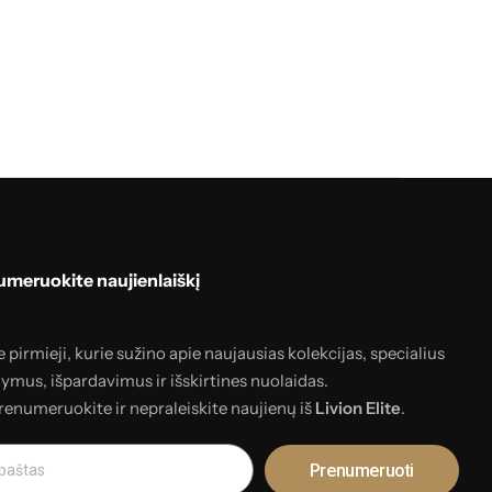
meruokite naujienlaiškį
 pirmieji, kurie sužino apie naujausias kolekcijas, specialius
lymus, išpardavimus ir išskirtines nuolaidas.
renumeruokite ir nepraleiskite naujienų iš
Livion Elite
.
Prenumeruoti