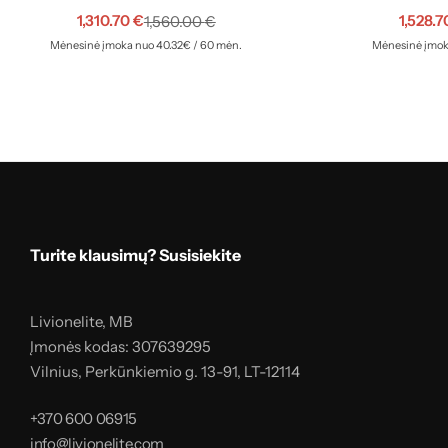
1,310.70
€
1,528.
1,560.00
€
Mėnesinė įmoka nuo 40.32€ / 60 mėn.
Mėnesinė įmok
Turite klausimų? Susisiekite
Livionelite, MB
Įmonės kodas: 307639295
Vilnius, Perkūnkiemio g. 13-91, LT-12114
+370 600 06915
info@livionelite.com