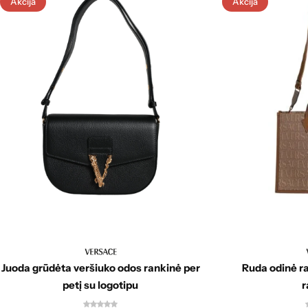
Akcija
Akcija
Juoda grūdėta veršiuko odos rankinė per
Ruda odinė ra
petį su logotipu
r