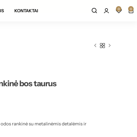
Prekių grąžinimas per 14 darbo dienų
0
0
US
KONTAKTAI
nkinė bos taurus
o odos rankinė su metalinėmis detalėmis ir