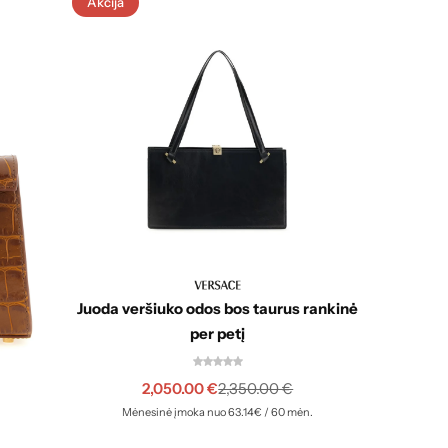
Akcija
Akcija
Juoda veršiuko odos bos taurus rankinė
per petį
2,050.00
€
2,350.00
€
Dviejų
Mėnesinė įmoka nuo 63.14€ / 60 mėn.