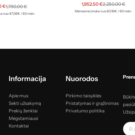
1,952.50
€
2,250.00
€
70
€
1,790.00
€
Mėnesinė įmoka nuo 60.16€ / 60 mėn.
a nuo 47.06€ / 60 mėn.
Prenu
Informacija
Nuorodos
Apie mus
Pirkimo taisyklės
Būkite
Sekti užsakymą
Pristatymas ir grąžinimas
pasiū
Prekių ženklai
Privatumo politika
Užsip
Mėgstamiausi
Kontaktai