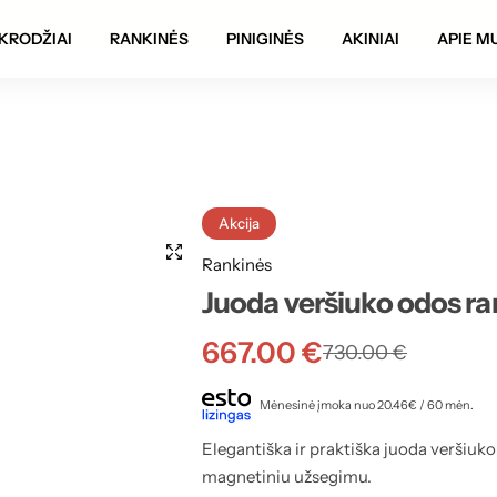
Autentiškumo garantija!
KRODŽIAI
RANKINĖS
PINIGINĖS
AKINIAI
APIE M
Akcija
Rankinės
Juoda veršiuko odos ra
667.00
€
730.00
€
Mėnesinė įmoka nuo 20.46€ / 60 mėn.
Elegantiška ir praktiška juoda veršiuk
magnetiniu užsegimu.