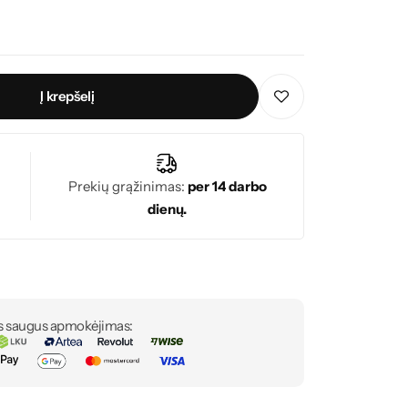
Į krepšelį
Prekių grąžinimas:
per 14 darbo
dienų.
s saugus apmokėjimas: