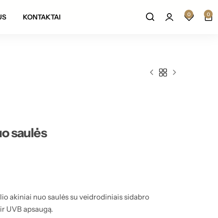
Prekių grąžinimas per 14 darbo dienų
0
0
US
KONTAKTAI
uo saulės
io akiniai nuo saulės su veidrodiniais sidabro
 ir UVB apsaugą.