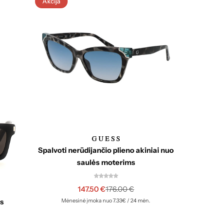
Akcija
Akcija
Ju
Spalvoti nerūdijančio plieno akiniai nuo
saulės moterims
147.50
€
176.00
€
ės
Mėnesinė įmoka nuo 7.33€ / 24 mėn.