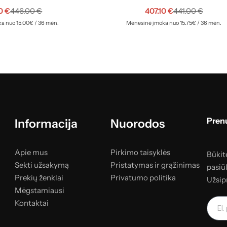
90
€
407.10
€
446.00
€
441.00
€
a nuo 15.00€ / 36 mėn.
Mėnesinė įmoka nuo 15.75€ / 36 mėn.
Prenu
Informacija
Nuorodos
Apie mus
Pirkimo taisyklės
Būkite
Sekti užsakymą
Pristatymas ir grąžinimas
pasiū
Prekių ženklai
Privatumo politika
Užsip
Mėgstamiausi
Kontaktai