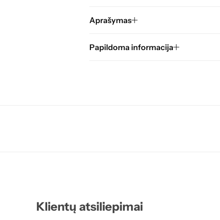
Aprašymas
Papildoma informacija
mentas
mentas
mentas
mentas
mentas
Klientų atsiliepimai