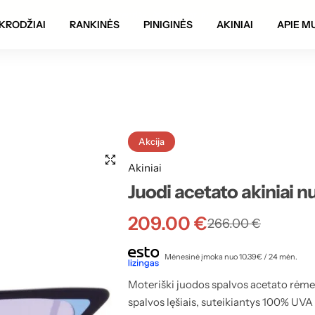
Autentiškumo garantija!
KRODŽIAI
RANKINĖS
PINIGINĖS
AKINIAI
APIE M
Akcija
Akiniai
Juodi acetato akiniai n
209.00
€
266.00
€
Mėnesinė įmoka nuo 10.39€ / 24 mėn.
Moteriški juodos spalvos acetato rėmel
spalvos lęšiais, suteikiantys 100% UVA