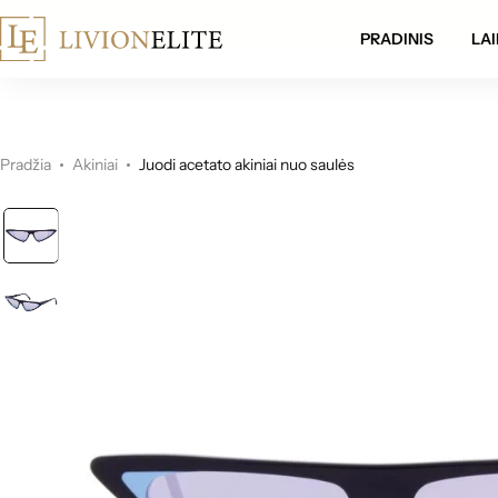
mokamas pristatymas visoje Lietuvoje!
PRADINIS
LAI
Pradžia
Akiniai
Juodi acetato akiniai nuo saulės