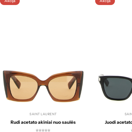
Akcija
Akcija
SAINT LAURENT
SAI
Rudi acetato akiniai nuo saulės
Juodi acetato