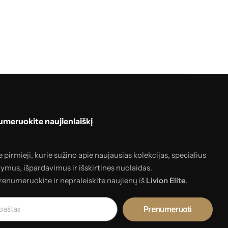
meruokite naujienlaiškį
 pirmieji, kurie sužino apie naujausias kolekcijas, specialius
lymus, išpardavimus ir išskirtines nuolaidas.
renumeruokite ir nepraleiskite naujienų iš
Livion Elite
.
Prenumeruoti