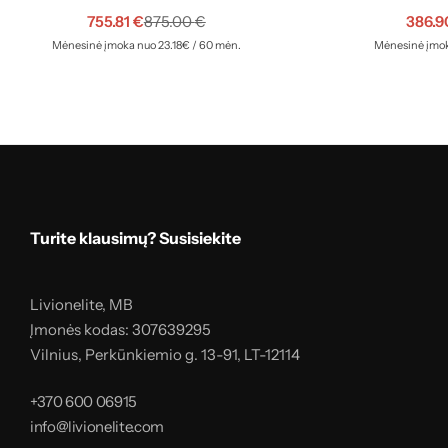
755.81
€
386.
875.00
€
Mėnesinė įmoka nuo 23.18€ / 60 mėn.
Mėnesinė įmok
Turite klausimų? Susisiekite
Livionelite, MB
Įmonės kodas: 307639295
Vilnius, Perkūnkiemio g. 13-91, LT-12114
+370 600 06915
info@livionelite.com