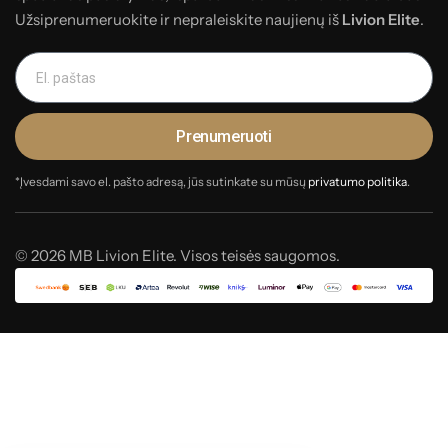
Užsiprenumeruokite ir nepraleiskite naujienų iš
Livion Elite
.
Prenumeruoti
*Įvesdami savo el. pašto adresą, jūs sutinkate su mūsų
privatumo politika
.
© 2026 MB Livion Elite. Visos teisės saugomos.