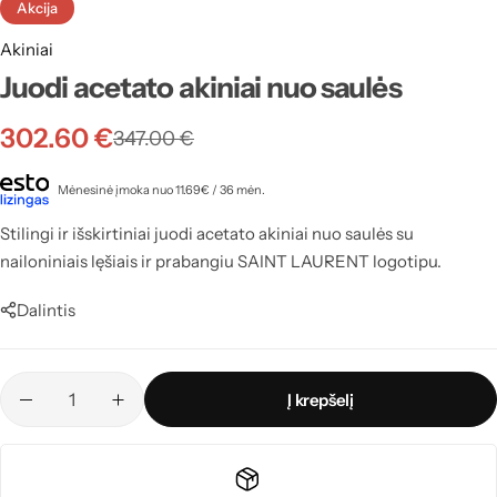
Akcija
Akiniai
Juodi acetato akiniai nuo saulės
302.60
€
347.00
€
Mėnesinė įmoka nuo 11.69€ / 36 mėn.
Stilingi ir išskirtiniai juodi acetato akiniai nuo saulės su
nailoniniais lęšiais ir prabangiu SAINT LAURENT logotipu.
Dalintis
Į krepšelį