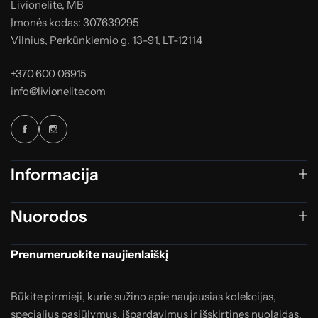
Livionelite, MB
Įmonės kodas: 307639295
Vilnius, Perkūnkiemio g. 13-91, LT-12114
+370 600 06915
info@livionelite.com
Informacija
Nuorodos
Prenumeruokite naujienlaiškį
Būkite pirmieji, kurie sužino apie naujausias kolekcijas,
specialius pasiūlymus, išpardavimus ir išskirtines nuolaidas.