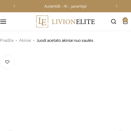
autentiškumo garantija!
0
Pradžia
Akiniai
Juodi acetato akiniai nuo saulės