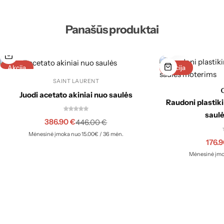
Panašūs produktai
Akcija
Akcija
SAINT LAURENT
Juodi acetato akiniai nuo saulės
Raudoni plastiki
saul
386.90
€
446.00
€
Mėnesinė įmoka nuo 15.00€ / 36 mėn.
176.
Mėnesinė įmo