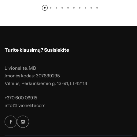
Turite klausimų? Susisiekite
Livionelite, MB
Įmonės kodas: 307639295
Vilnius, Perkūnkiemio g. 13-91, LT-12114
+370 600 06915
info@livionelite.com