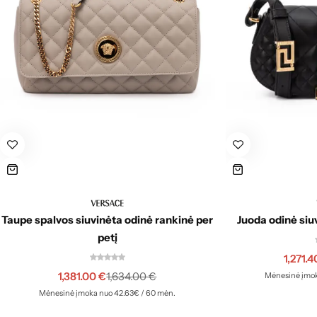
Taupe spalvos siuvinėta odinė rankinė per
Juoda odinė siu
petį
1,271.
1,381.00
€
1,634.00
€
Mėnesinė įmok
Mėnesinė įmoka nuo 42.63€ / 60 mėn.