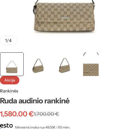
1
/
4
Akcija
Rankinės
Ruda audinio rankinė
1,580.00
€
1,700.00
€
Mėnesinė įmoka nuo 48.55€ / 60 mėn.