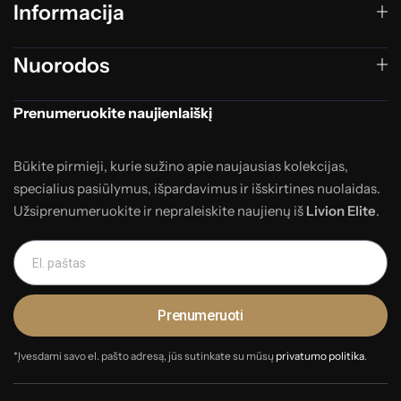
Informacija
Nuorodos
Prenumeruokite naujienlaiškį
Būkite pirmieji, kurie sužino apie naujausias kolekcijas,
specialius pasiūlymus, išpardavimus ir išskirtines nuolaidas.
Užsiprenumeruokite ir nepraleiskite naujienų iš
Livion Elite
.
Prenumeruoti
*Įvesdami savo el. pašto adresą, jūs sutinkate su mūsų
privatumo politika
.