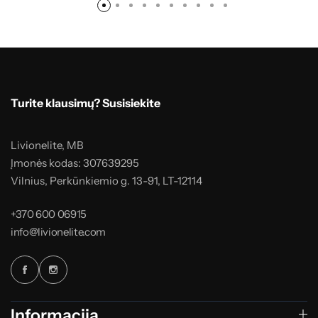
Turite klausimų? Susisiekite
Livionelite, MB
Įmonės kodas: 307639295
Vilnius, Perkūnkiemio g. 13-91, LT-12114
+370 600 06915
info@livionelite.com
Informacija