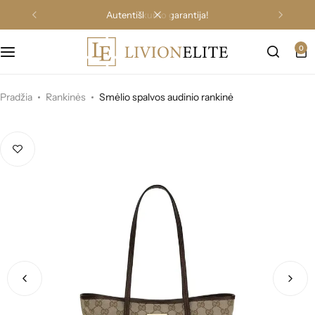
autentiškumo garantija!
0
Pradžia
Rankinės
Smėlio spalvos audinio rankinė