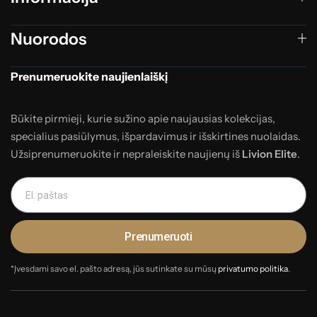
Nuorodos
Prenumeruokite naujienlaiškį
Būkite pirmieji, kurie sužino apie naujausias kolekcijas,
specialius pasiūlymus, išpardavimus ir išskirtines nuolaidas.
Užsiprenumeruokite ir nepraleiskite naujienų iš
Livion Elite
.
Prenumeruoti
*Įvesdami savo el. pašto adresą, jūs sutinkate su mūsų
privatumo politika
.