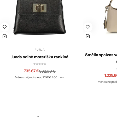
FURLA
Smėlio spalvos v
Juoda odinė moteriška rankinė
735.67
€
932.00
€
1,229.
Mėnesinė įmoka nuo 22.61€ / 60 mėn.
Mėnesinė įmok