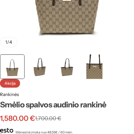
1
/
4
Akcija
Rankinės
Smėlio spalvos audinio rankinė
1,580.00
€
1,700.00
€
Mėnesinė įmoka nuo 48.55€ / 60 mėn.