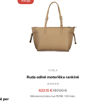
Akcija
Akcija
FURLA
Ruda odinė moteriška rankinė
623.15
€
787.00
€
Rožin
Mėnesinė įmoka nuo 19.15€ / 60 mėn.
nė per