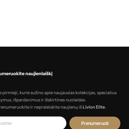
meruokite naujienlaiškį
 pirmieji, kurie sužino apie naujausias kolekcijas, specialius
lymus, išpardavimus ir išskirtines nuolaidas.
renumeruokite ir nepraleiskite naujienų iš
Livion Elite
.
Prenumeruoti