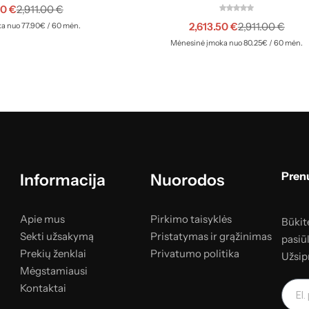
00
€
2,911.00
€
2,613.50
€
2,911.00
€
a nuo 77.90€ / 60 mėn.
Mėnesinė įmoka nuo 80.25€ / 60 mėn.
Prenu
Informacija
Nuorodos
Apie mus
Pirkimo taisyklės
Būkite
Sekti užsakymą
Pristatymas ir grąžinimas
pasiū
Prekių ženklai
Privatumo politika
Užsip
Mėgstamiausi
Kontaktai