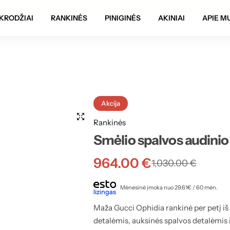
Autentiškumo garantija!
KRODŽIAI
RANKINĖS
PINIGINĖS
AKINIAI
APIE M
Akcija
Rankinės
Smėlio spalvos audinio 
964.00
€
1,030.00
€
Mėnesinė įmoka nuo 29.61€ / 60 mėn.
Maža Gucci Ophidia rankinė per petį 
detalėmis, auksinės spalvos detalėmis 