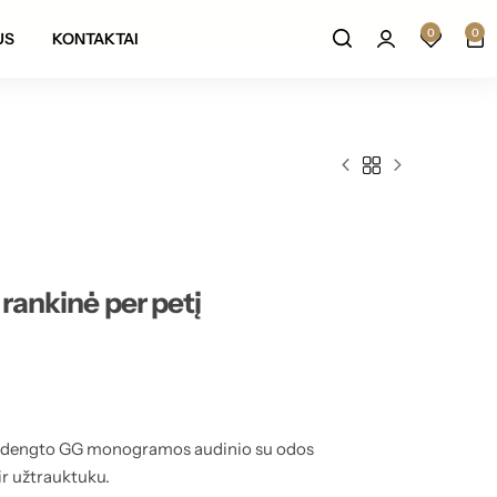
Prekių grąžinimas per 14 darbo dienų
0
0
US
KONTAKTAI
rankinė per petį
iš dengto GG monogramos audinio su odos
ir užtrauktuku.