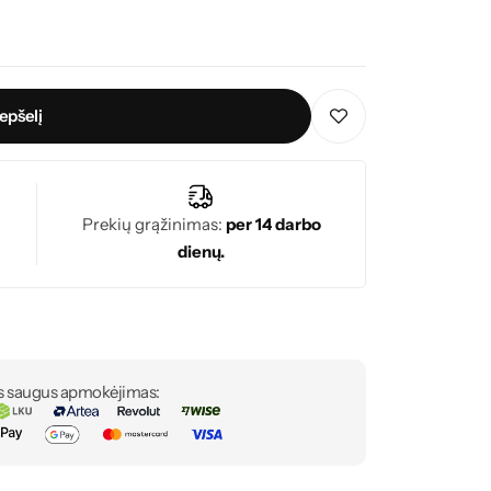
repšelį
Prekių grąžinimas:
per 14 darbo
dienų.
s saugus apmokėjimas: