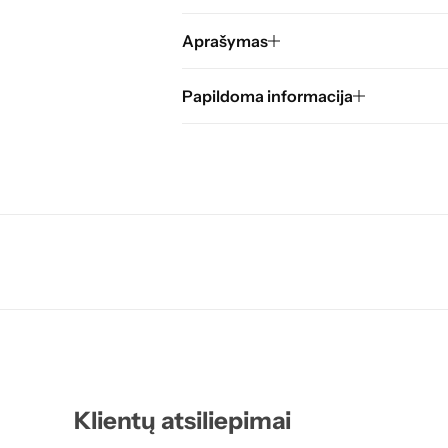
Aprašymas
Papildoma informacija
entas
entas
entas
entas
entas
Klientų atsiliepimai