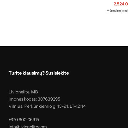
2,524.
Mėnesinė įmok
Turite klausimų? Susisiekite
Livionelite, MB
Įmonės kodas: 307639295
Vilnius, Perkūnkiemio g. 13-91, LT-12114
+370 600 06915
info@livionelite.com