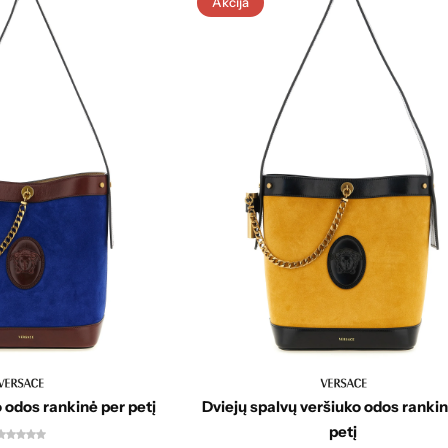
Akcija
 odos rankinė per petį
Dviejų spalvų veršiuko odos ranki
petį