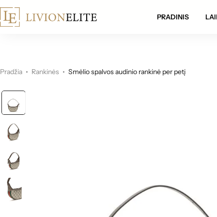
mokamas pristatymas visoje Lietuvoje!
PRADINIS
LAI
Pradžia
Rankinės
Smėlio spalvos audinio rankinė per petį