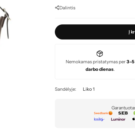
Dalintis
Į k
Nemokamas pristatymas per
3–5
darbo dienas
.
Sandėlyje:
Liko 1
Garantuota