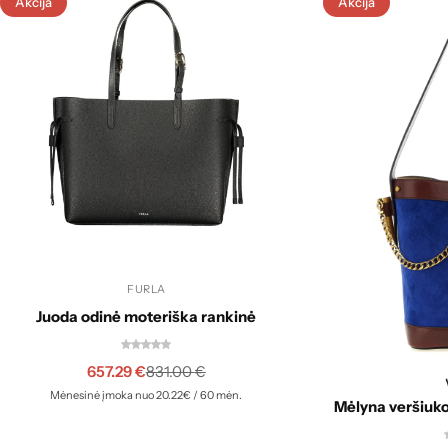
Akcija
Akcija
FURLA
Juoda odinė moteriška rankinė
657.29
€
831.00
€
Mėnesinė įmoka nuo 20.22€ / 60 mėn.
Mėlyna veršiuko