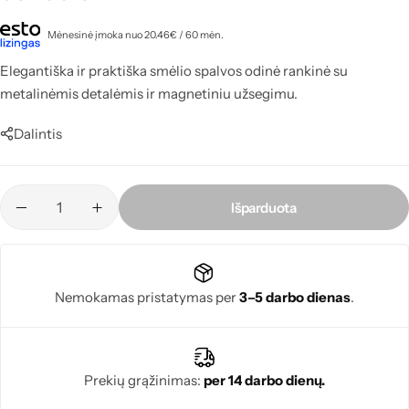
Mėnesinė įmoka nuo 20.46€ / 60 mėn.
Elegantiška ir praktiška smėlio spalvos odinė rankinė su
metalinėmis detalėmis ir magnetiniu užsegimu.
Dalintis
Išparduota
Nemokamas pristatymas per
3–5 darbo dienas
.
Prekių grąžinimas:
per 14 darbo dienų.