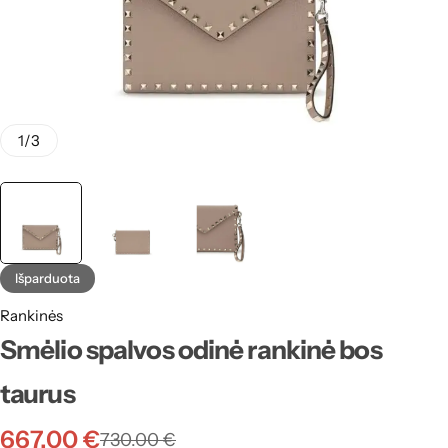
1
/
3
Išparduota
Rankinės
Smėlio spalvos odinė rankinė bos
taurus
667.00
€
730.00
€