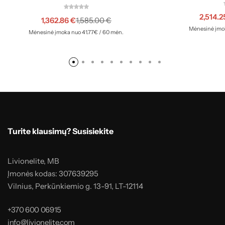
2,514.
1,362.86
€
1,585.00
€
Mėnesinė įmok
Mėnesinė įmoka nuo 41.77€ / 60 mėn.
Turite klausimų? Susisiekite
Livionelite, MB
Įmonės kodas: 307639295
Vilnius, Perkūnkiemio g. 13-91, LT-12114
+370 600 06915
info@livionelite.com