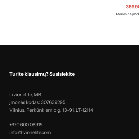
386.
Mėnesinė įmok
Turite klausimų? Susisiekite
Livionelite, MB
Įmonės kodas: 307639295
Vilnius, Perkūnkiemio g. 13-91, LT-12114
+370 600 06915
info@livionelite.com