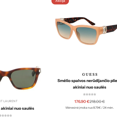
Akcija
Smėlio spalvos nerūdijančio pli
akiniai nuo saulės
176.90
€
218.00
€
NT LAURENT
 akiniai nuo saulės
Mėnesinė įmoka nuo 8.79€ / 24 mėn.