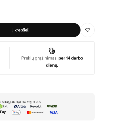
Į krepšelį
Prekių grąžinimas:
per 14 darbo
dienų.
s saugus apmokėjimas: