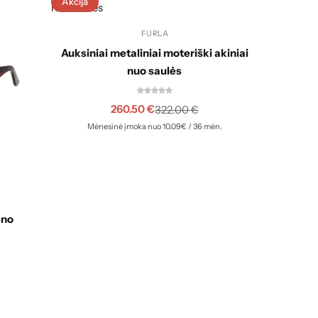
Akcija
Akcija
Pilk
FURLA
Auksiniai metaliniai moteriški akiniai
nuo saulės
260.50
€
322.00
€
Mėnesinė įmoka nuo 10.09€ / 36 mėn.
eno