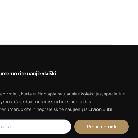
meruokite naujienlaiškį
 pirmieji, kurie sužino apie naujausias kolekcijas, specialius
lymus, išpardavimus ir išskirtines nuolaidas.
renumeruokite ir nepraleiskite naujienų iš
Livion Elite
.
Prenumeruoti