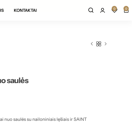
Prekių grąžinimas per 14 darbo dienų
0
0
US
KONTAKTAI
uo saulės
niai nuo saulės su nailoniniais lęšiais ir SAINT