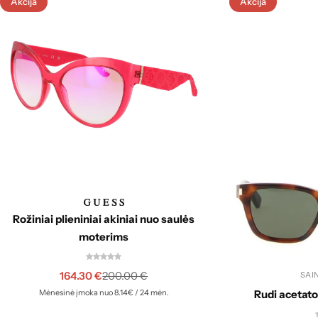
Akcija
Akcija
Rožiniai plieniniai akiniai nuo saulės
moterims
164.30
€
200.00
€
SAI
Rudi acetato
Mėnesinė įmoka nuo 8.14€ / 24 mėn.