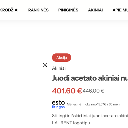
Autentiškumo garantija!
KRODŽIAI
RANKINĖS
PINIGINĖS
AKINIAI
APIE M
Akcija
Akiniai
Juodi acetato akiniai n
401.60
€
446.00
€
Mėnesinė įmoka nuo 15.57€ / 36 mėn.
Stilingi ir išskirtiniai juodi acetato aki
LAURENT logotipu.