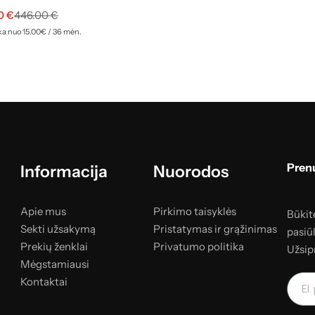
90
€
446.00
€
a nuo 15.00€ / 36 mėn.
Prenu
Informacija
Nuorodos
Apie mus
Pirkimo taisyklės
Būkite
Sekti užsakymą
Pristatymas ir grąžinimas
pasiū
Prekių ženklai
Privatumo politika
Užsip
Mėgstamiausi
Kontaktai