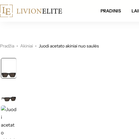
mokamas pristatymas visoje Lietuvoje!
PRADINIS
LAI
Pradžia
Akiniai
Juodi acetato akiniai nuo saulės