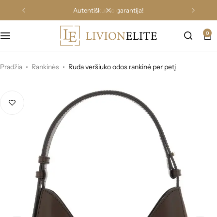
autentiškumo garantija!
0
Pradžia
Rankinės
Ruda veršiuko odos rankinė per petį