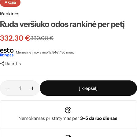
Akcija
Rankinės
Ruda veršiuko odos rankinė per petį
332.30
€
380.00
€
Mėnesinė įmoka nuo 12.84€ / 36 mėn.
Dalintis
Į krepšelį
Nemokamas pristatymas per
3–5 darbo dienas
.