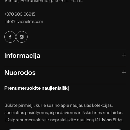
Vilnius, Perkūnkiemio g. 13-91, LT-12114
+370 600 06915
info@livionelite.com
Informacija
Nuorodos
Prenumeruokite naujienlaiškį
Būkite pirmieji, kurie sužino apie naujausias kolekcijas,
specialius pasiūlymus, išpardavimus ir išskirtines nuolaidas.
Užsiprenumeruokite ir nepraleiskite naujienų iš
Livion Elite
.