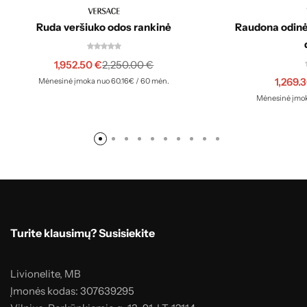
Ruda veršiuko odos rankinė
Raudona odinė
1,952.50
€
2,250.00
€
1,269.
Mėnesinė įmoka nuo 60.16€ / 60 mėn.
Mėnesinė įmok
Turite klausimų? Susisiekite
Livionelite, MB
Įmonės kodas: 307639295