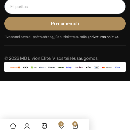
Prenumeruoti
*Įvesdami savo el. pašto adresą, jūs sutinkate su mūsų
privatumo politika
.
© 2026 MB Livion Elite. Visos teisės saugomos.
0
0